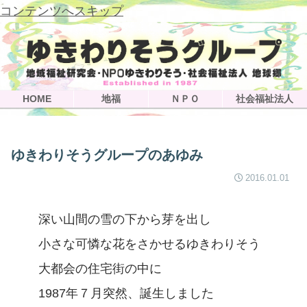
コンテンツへスキップ
HOME
地福
ＮＰＯ
社会福祉法人
ゆきわりそうグループのあゆみ
2016.01.01
深い山間の雪の下から芽を出し
小さな可憐な花をさかせるゆきわりそう
大都会の住宅街の中に
1987年７月突然、誕生しました