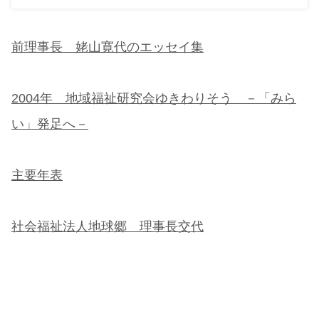
前理事長 姥山寛代のエッセイ集
2004年 地域福祉研究会ゆきわりそう －「みら
い」発足へ－
主要年表
社会福祉法人地球郷 理事長交代